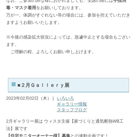
なお、ご参加のみな様におかれましても、受講の際には
手指消
毒・マスク着用
をお願いしております。
万が一、体調がすぐれない等の場合には、参加を控えていただき
ますようお願いいたします。
※今後の感染拡大状況によっては、急遽中止とする場合もござい
ます。
ご理解の程、よろしくお願い申し上げます。
■２月Ｇａｌｌｅｒｙ展
2023年02月02日（木） |
いろいろ
ギャラリー情報
スタッフブログ
2月ギャラリー展は ウィスタ主催【家づくりと通気断熱WB工
法】展です
【住宅モニターオーナー様】募集
との連動企画です！