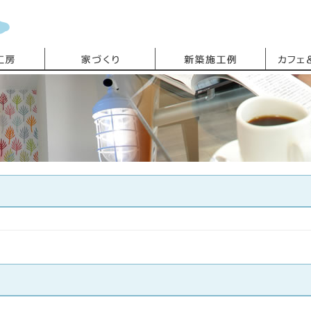
暮らし工房
暮らし工房
家づくり
新築施工
！