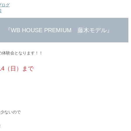
ブログ
房
『WB HOUSE PREMIUM 藤木モデル』
の体験会となります！！
.14（日）まで
は少ないので
！